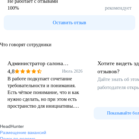
Не работает с отзывами
100
%
рекомендует
Оставить отзыв
Что говорят сотрудники
Администратор салона
Хотите видеть з
красоты
4,8
отзывов?
Июль 2026
В работе подкупает сочетание
Дайте знать об эт
требовательности и понимания.
работодателя откр
Есть чёткое понимание, что и как
нужно сделать, но при этом есть
пространство для инициативы.
Лояльность к команде и забота о
Показывайте бо
нас чувствуется во всем.
HeadHunter
Своевременная зарплата- лучшее
Размещение вакансий
тому подтверждение. Спасибо за
Поиск по резюме