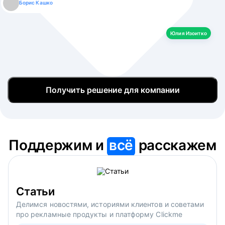
Борис Кашко
Юлия Изоитко
Александр Кулагин
Даниил Макаров
Екатерина Лазаренко
Юлия Изоитко
Получить решение для компании
Поддержим и
всё
расскажем
Статьи
Делимся новостями, историями клиентов и советами
про рекламные продукты и платформу Clickme