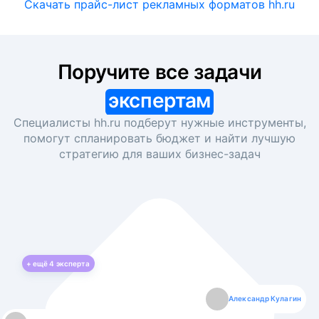
Скачать прайс-лист рекламных форматов hh.ru
Поручите все задачи
экспертам
Специалисты hh.ru подберут нужные инструменты,
помогут спланировать бюджет и найти лучшую
стратегию для ваших
бизнес-задач
+ ещё
4
эксперта
Екатерина Лазаренко
Александр Кулагин
Даниил Макаров
Борис Кашко
Юлия Изоитко