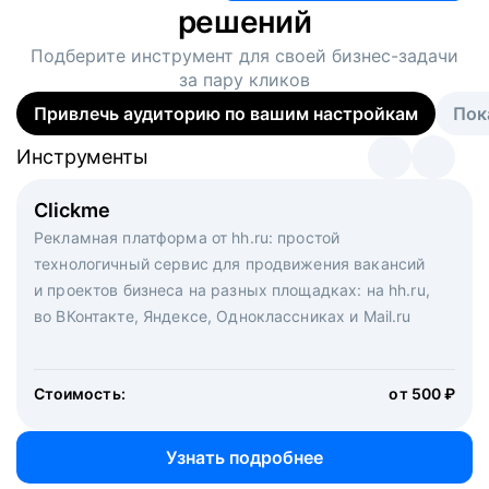
решений
Подберите инструмент для своей
бизнес-задачи
за пару кликов
Привлечь аудиторию по вашим настройкам
Пок
Инструменты
Инструменты
Инструменты
Виртуальный рекрутер
Clickme
Вакансия дня
Массовый подбор под ключ. Решите, сколько
Рекламная платформа от hh.ru: простой
Рекламный формат для вакансий на главной странице
кандидатов и когда вам нужно, и за дело возьмутся
технологичный сервис для продвижения вакансий
hh.ru. Увеличивает количество откликов
маркетологи, рекрутеры и проектные менеджеры
и проектов бизнеса на разных площадках: на hh.ru,
hh.ru с целым набором digital-инструментов
во ВКонтакте, Яндексе, Одноклассниках и Mail.ru
Стоимость:
от 200 000 ₽
Узнать подробнее
Стоимость:
от 500 ₽
Узнать подробнее
Узнать подробнее