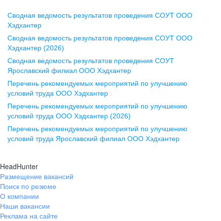
Сводная ведомость результатов проведения СОУТ ООО
Воронеж
Хэдхантер
Сводная ведомость результатов проведения СОУТ ООО
ул. Комиссаржевской, д. 10,
Хэдхантер (2026)
офис 1212
Сводная ведомость результатов проведения СОУТ
+7 473 280-05-05
Ярославский филиал ООО Хэдхантер
pr@vrn.hh.ru
Перечень рекомендуемых мероприятий по улучшению
условий труда ООО Хэдхантер
Казань
Перечень рекомендуемых мероприятий по улучшению
ул. Спартаковская, д. 2А, этаж 3,
условий труда ООО Хэдхантер (2026)
помещение 15
Перечень рекомендуемых мероприятий по улучшению
условий труда Ярославский филиал ООО Хэдхантер
+7 843 212-12-50
pr@kzn.hh.ru
HeadHunter
Размещение вакансий
Екатеринбург
Поиск по резюме
ул. Боевых Дружин, стр. 20,
О компании
5 этаж, офис 505, 521
Наши вакансии
Реклама на сайте
+7 343 226-79-99