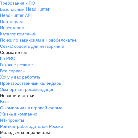
Требования к ПО
pr@ural.hh.ru
Безопасный HeadHunter
HeadHunter API
Краснодар
Партнерам
Инвесторам
ул. Янковского, д. 169, 7 этаж,
Каталог компаний
706 каб.
Поиск по вакансиям в Новобелокатае
+7 861 205-55-57
Сетка: соцсеть для нетворкинга
pr@krd.hh.ru
Соискателям
hh PRO
Готовое резюме
Владивосток
Все сервисы
пер. Ланинский д. 4, офис 3.4
Хочу у вас работать
Производственный календарь
+7 423 202-33-28
Экспертная рекомендация
pr@dv.hh.ru
Новости и статьи
Блог
Новосибирск
О компаниях в игровой форме
Жизнь в компании
ул. Большевистская, д. 35,
ИТ-проекты
помещение 21
Рейтинг работодателей России
+7 383 207-94-64
Молодым специалистам