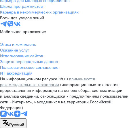
Карьера для молодых специалистов
pr@nsk.hh.ru
Школа программистов
Карьера в некоммерческих организациях
Минск
Боты для уведомлений
пр-т Дзержинского, д. 57,
10 этаж, помещение 45-1
Мобильное приложение
+375 (17)
336-03-02
Этика и комплаенс
pr@rabota.by
Оказание услуг
Использование сайтов
Алматы
Защита персональных данных
Пользовательское соглашение
пр. Абая, д. 151, БЦ Алатау,
ИТ аккредитация
12 этаж, офис 1209
На информационном ресурсе hh.ru
применяются
+7 727 232-13-13
рекомендательные технологии
(информационные технологии
pr@headhunter.com.kz
предоставления информации на основе сбора, систематизации
и анализа сведений, относящихся к предпочтениям пользователей
сети «Интернет», находящихся на территории Российской
Федерации)
Русский