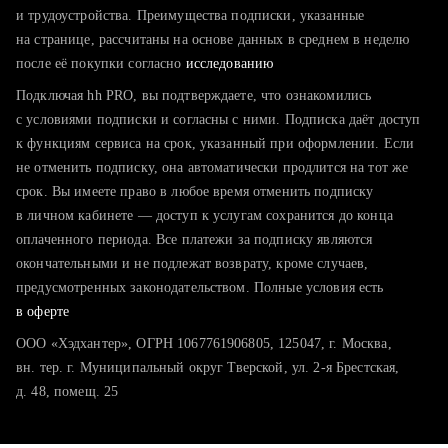
тратите много времени на поиск и вручную поднимаете
и трудоустройства. Преимущества подписки, указанные
резюме
на странице, рассчитаны на основе данных в среднем в неделю
после её покупки согласно
хотите сравнить себя с конкурентами и оценить шансы
исследованию
Подключая hh PRO, вы подтверждаете, что ознакомились
с условиями подписки и согласны с ними. Подписка даёт доступ
к функциям сервиса на срок, указанный при оформлении. Если
не отменить подписку, она автоматически продлится на тот же
срок. Вы имеете право в любое время отменить подписку
в личном кабинете — доступ к услугам сохранится до конца
оплаченного периода. Все платежи за подписку являются
окончательными и не подлежат возврату, кроме случаев,
предусмотренных законодательством. Полные условия есть
в оферте
ООО «Хэдхантер», ОГРН 1067761906805, 125047, г. Москва,
вн. тер. г. Муниципальный округ Тверской, ул. 2-я Брестская,
д. 48, помещ. 25